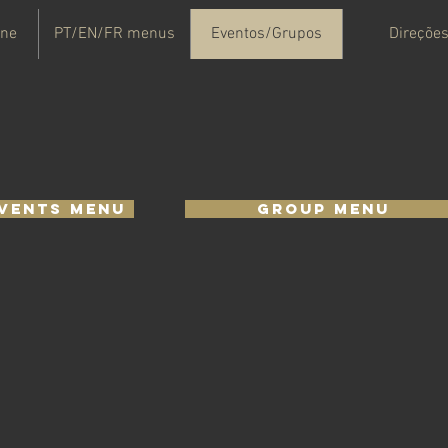
ine
PT/EN/FR menus
Eventos/Grupos
Direçõe
vents Menu
Group Menu